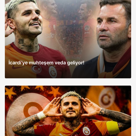
İcardi’ye muhteşem veda geliyor!