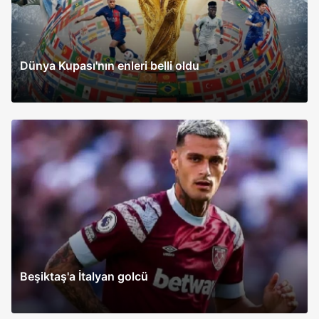
Dünya Kupası'nın enleri belli oldu
Beşiktaş'a İtalyan golcü