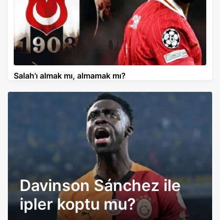
Salah'ı almak mı, almamak mı?
Davinson Sánchez ile
ipler koptu mu?