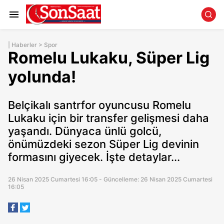
|
Haberler
>
Spor
Romelu Lukaku, Süper Lig
yolunda!
Belçikalı santrfor oyuncusu Romelu
Lukaku için bir transfer gelişmesi daha
yaşandı. Dünyaca ünlü golcü,
önümüzdeki sezon Süper Lig devinin
formasını giyecek. İşte detaylar...
26 Nisan 2025 Cumartesi 16:05 - Güncelleme: 26 Nisan 2025 Cumartesi
16:05