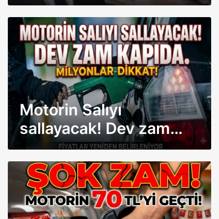
Motorin Salıyı
sallayacak! Dev zam
kapıda