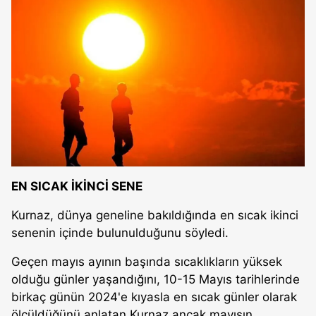
EN SICAK İKİNCİ SENE
Kurnaz, dünya geneline bakıldığında en sıcak ikinci
senenin içinde bulunulduğunu söyledi.
Geçen mayıs ayının başında sıcaklıkların yüksek
olduğu günler yaşandığını, 10-15 Mayıs tarihlerinde
birkaç günün 2024'e kıyasla en sıcak günler olarak
ölçüldüğünü anlatan Kurnaz ancak mayısın