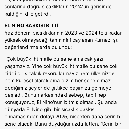
sonlarına doğru sıcaklıkların 2024'ün gerisinde
kaldığını dile getirdi.
EL NİNO BASKISI BİTTİ
Yaz dönemi sıcaklıklarının 2023 ve 2024'teki kadar
yüksek olmayacağı tahminini paylaşan Kurnaz, şu
değerlendirmelerde bulundu:
"Çok büyük ihtimalle bu sene en sıcak yazı
yaşamayız. Yine çok büyük ihtimalle bu sene çok
ciddi bir sıcaklık rekoru kırmayız hem ülkemizde
hem küresel olarak ama bizim her sene olmaz
dediğimiz şeyler de gittikçe başımıza gelmeye
başladı. Bunun arkasındaki sebep, tabii hep
konuşuyoruz, El Nino'nun bitmiş olması. Şu anda
dünyada El Nino gibi bir sıcaklık baskısı
olmamasından dolayı 2025, nispeten daha serin bir
sene olacak. Bunu duyduğunuzda lütfen, 'Serin bir