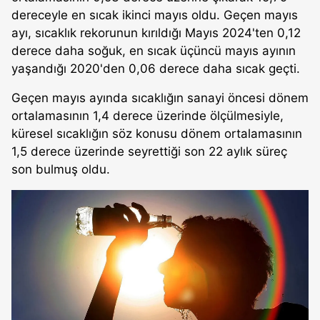
dereceyle en sıcak ikinci mayıs oldu. Geçen mayıs
ayı, sıcaklık rekorunun kırıldığı Mayıs 2024'ten 0,12
derece daha soğuk, en sıcak üçüncü mayıs ayının
yaşandığı 2020'den 0,06 derece daha sıcak geçti.
Geçen mayıs ayında sıcaklığın sanayi öncesi dönem
ortalamasının 1,4 derece üzerinde ölçülmesiyle,
küresel sıcaklığın söz konusu dönem ortalamasının
1,5 derece üzerinde seyrettiği son 22 aylık süreç
son bulmuş oldu.