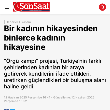
|
Haberler
>
Yaşam
Bir kadının hikayesinden
binlerce kadının
hikayesine
“Örgü kampı” projesi, Türkiye’nin farklı
şehirlerinden kadınları bir araya
getirerek kendilerini ifade ettikleri,
üretirken güçlendikleri bir buluşma alanı
haline geldi.
12 Haziran 2025 Perşembe 16:41 - Güncelleme: 12 Haziran 2025
Perşembe 16:52