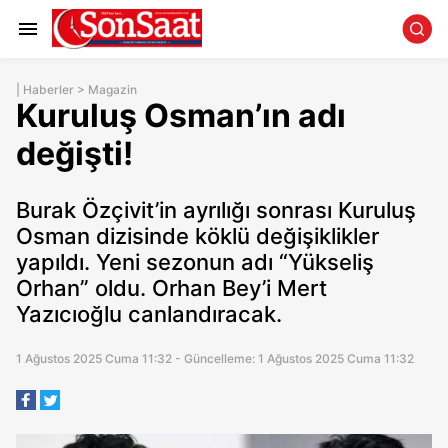
|
Haberler
>
Magazin
Kuruluş Osman’ın adı
değişti!
Burak Özçivit’in ayrılığı sonrası Kuruluş
Osman dizisinde köklü değişiklikler
yapıldı. Yeni sezonun adı “Yükseliş
Orhan” oldu. Orhan Bey’i Mert
Yazıcıoğlu canlandıracak.
1 Ağustos 2025 Cuma 11:32 - Güncelleme: 1 Ağustos 2025 Cuma 11:32