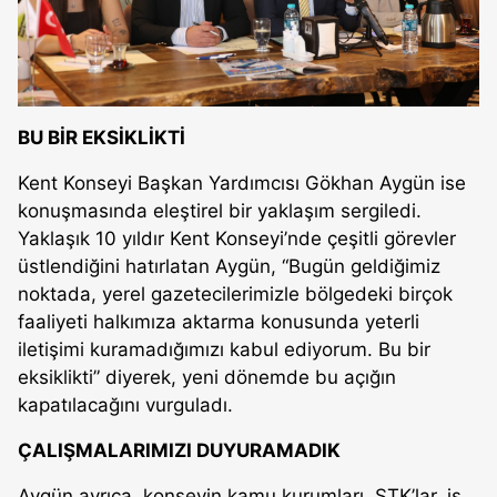
BU BİR EKSİKLİKTİ
Kent Konseyi Başkan Yardımcısı Gökhan Aygün ise
konuşmasında eleştirel bir yaklaşım sergiledi.
Yaklaşık 10 yıldır Kent Konseyi’nde çeşitli görevler
üstlendiğini hatırlatan Aygün, “Bugün geldiğimiz
noktada, yerel gazetecilerimizle bölgedeki birçok
faaliyeti halkımıza aktarma konusunda yeterli
iletişimi kuramadığımızı kabul ediyorum. Bu bir
eksiklikti” diyerek, yeni dönemde bu açığın
kapatılacağını vurguladı.
ÇALIŞMALARIMIZI DUYURAMADIK
Aygün ayrıca, konseyin kamu kurumları, STK’lar, iş