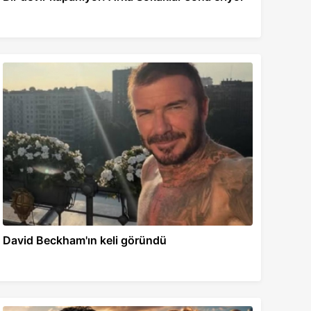
David Beckham'ın keli göründü