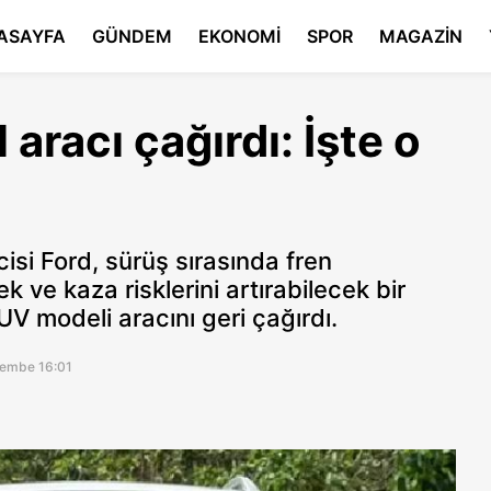
ASAYFA
GÜNDEM
EKONOMİ
SPOR
MAGAZİN
aracı çağırdı: İşte o
isi Ford, sürüş sırasında fren
 ve kaza risklerini artırabilecek bir
V modeli aracını geri çağırdı.
şembe 16:01